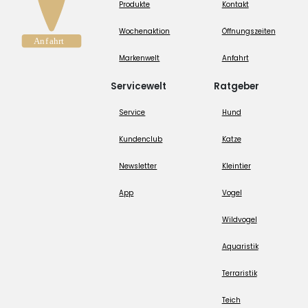
Produkte
Kontakt
Wochenaktion
Öffnungszeiten
Markenwelt
Anfahrt
Servicewelt
Ratgeber
Service
Hund
Kundenclub
Katze
Newsletter
Kleintier
App
Vogel
Wildvogel
Aquaristik
Terraristik
Teich