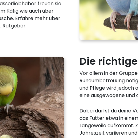
asserliebhaber freuen sie
im Käfig wie auch über
asche. Erfahre mehr über
. Ratgeber.
Die richtig
Vor allem in der Gruppe
Rundumbetreuung nötig.
und Pflege wird jedoch au
eine ausgewogene und a
Dabei darfst du deine V
das Futter etwa in eine
Langeweile aufkommt. Z
Jahreszeit variieren un