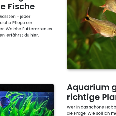
ne Fische
alisten – jeder
reiche Pflege ein
er. Welche Futterarten es
en, erfährst du hier.
Aquarium ge
richtige P
Wer in das schöne Hobby 
die Frage: Wie soll ich