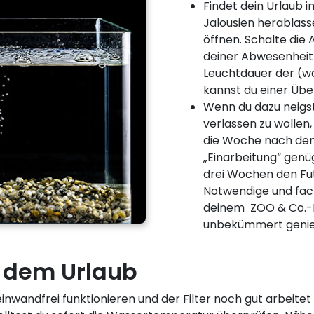
Findet dein Urlaub 
Jalousien herablas
öffnen. Schalte die 
deiner Abwesenheit 
Leuchtdauer der (
kannst du einer Üb
Wenn du dazu neigst
verlassen zu wollen,
die Woche nach dem
„Einarbeitung“ genü
drei Wochen den Fut
Notwendige und fach
deinem ZOO & Co.-F
unbekümmert genie
dem Urlaub
inwandfrei funktionieren und der Filter noch gut arbeitet